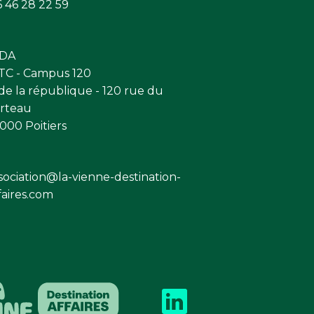
 46 28 22 59
VDA
C - Campus 120
 de la république - 120 rue du
rteau
000 Poitiers
sociation@la-vienne-destination-
faires.com