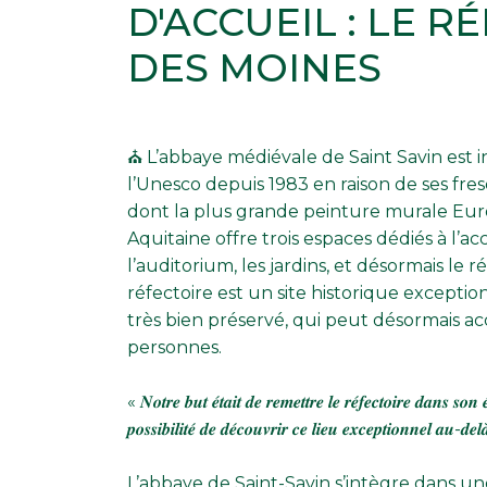
D'ACCUEIL : LE R
DES MOINES
⛪ L’abbaye médiévale de Saint Savin est i
l’Unesco depuis 1983 en raison de ses fre
dont la plus grande peinture murale Eur
Aquitaine offre trois espaces dédiés à l’ac
l’auditorium, les jardins, et désormais le 
réfectoire est un site historique exceptio
très bien préservé, qui peut désormais acc
personnes.
« 𝑵𝒐𝒕𝒓𝒆 𝒃𝒖𝒕 𝒆́𝒕𝒂𝒊𝒕 𝒅𝒆 𝒓𝒆𝒎𝒆𝒕𝒕𝒓𝒆 𝒍𝒆 𝒓𝒆́𝒇𝒆𝒄𝒕𝒐𝒊𝒓𝒆 𝒅𝒂𝒏𝒔 𝒔𝒐𝒏 𝒆́
𝒑𝒐𝒔𝒔𝒊𝒃𝒊𝒍𝒊𝒕𝒆́ 𝒅𝒆 𝒅𝒆́𝒄𝒐𝒖𝒗𝒓𝒊𝒓 𝒄𝒆 𝒍𝒊𝒆𝒖 𝒆𝒙𝒄𝒆𝒑𝒕𝒊𝒐𝒏𝒏𝒆𝒍 𝒂𝒖-𝒅𝒆𝒍
L’abbaye de Saint-Savin s’intègre dans un