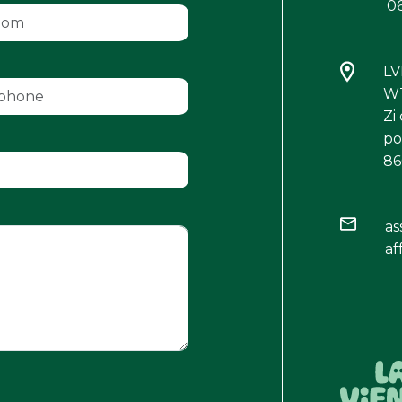
06
L
WT
Zi
po
86
as
af