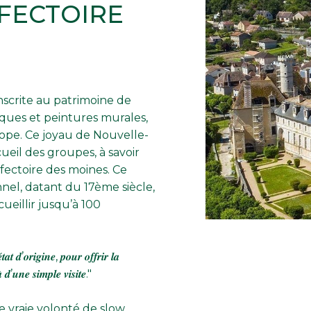
ÉFECTOIRE
nscrite au patrimoine de
sques et peintures murales,
ope. Ce joyau de Nouvelle-
cueil des groupes, à savoir
réfectoire des moines. Ce
nnel, datant du 17ème siècle,
ueillir jusqu’à 100
𝒕𝒂𝒕 𝒅’𝒐𝒓𝒊𝒈𝒊𝒏𝒆, 𝒑𝒐𝒖𝒓 𝒐𝒇𝒇𝒓𝒊𝒓 𝒍𝒂
𝒂̀ 𝒅’𝒖𝒏𝒆 𝒔𝒊𝒎𝒑𝒍𝒆 𝒗𝒊𝒔𝒊𝒕𝒆."
e vraie volonté de slow