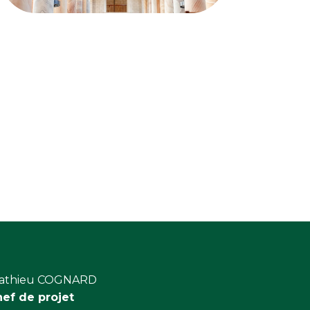
athieu COGNARD
hef de projet