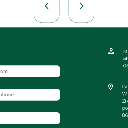
M
c
06
L
WT
Zi
po
86