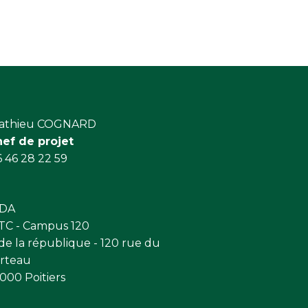
athieu COGNARD
hef de projet
 46 28 22 59
VDA
C - Campus 120
 de la république - 120 rue du
rteau
000 Poitiers