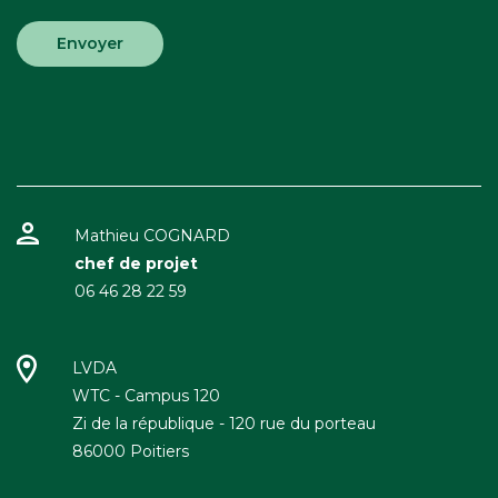
Besoin de restauration ?
Quel type de groupe ?
Date de votre événement
Mathieu COGNARD
chef de projet
06 46 28 22 59
Envoyer
LVDA
WTC - Campus 120
Zi de la république - 120 rue du porteau
86000 Poitiers