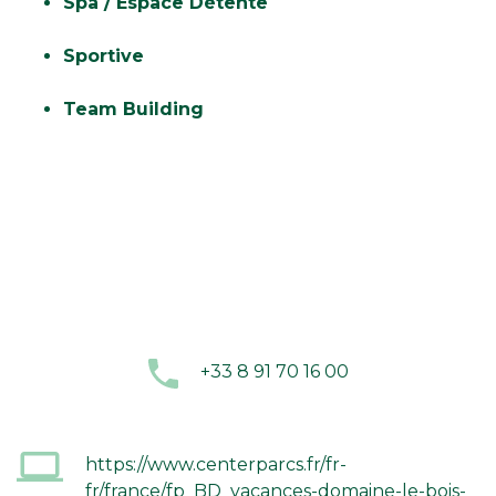
Spa / Espace Détente
Sportive
Team Building
+33 8 91 70 16 00
https://www.centerparcs.fr/fr-
fr/france/fp_BD_vacances-domaine-le-bois-