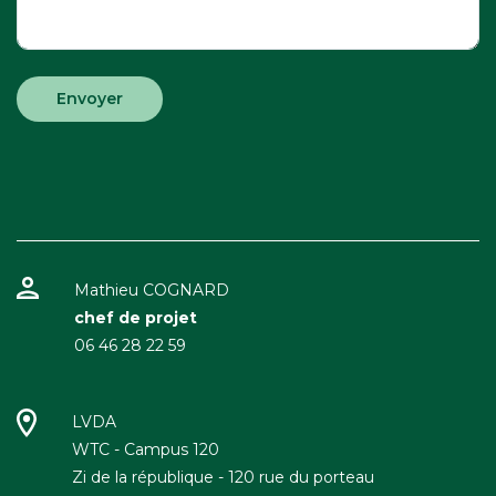
Besoin de restauration ?
Quel type de groupe ?
Date de votre événement
Mathieu COGNARD
chef de projet
06 46 28 22 59
Envoyer
LVDA
WTC - Campus 120
Zi de la république - 120 rue du porteau