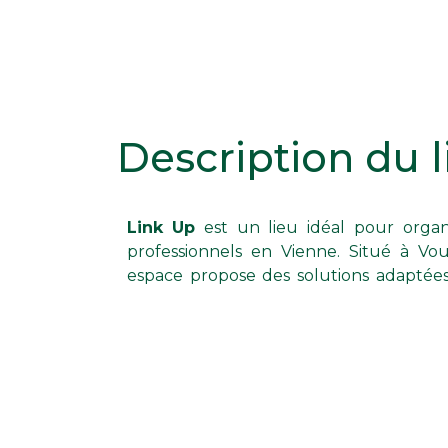
Description du l
Link Up
est un lieu idéal pour orga
congrès et réunions d'affaires. La V
professionnels en Vienne. Situé à Vouneuil-Sous-Biard, cet
(LVDA) vous accompagne dans l'organisation de votre
espace propose des solutions adaptées