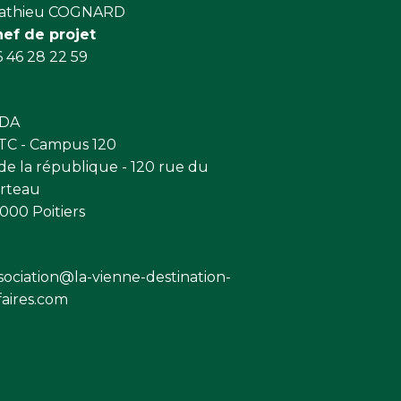
athieu COGNARD
hef de projet
 46 28 22 59
VDA
C - Campus 120
 de la république - 120 rue du
rteau
000 Poitiers
sociation@la-vienne-destination-
faires.com