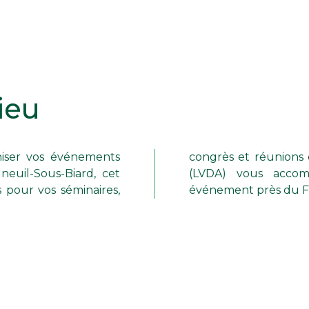
ieu
niser vos événements
ienne Destination Affaires
 pour vos séminaires,
événement près du Fu