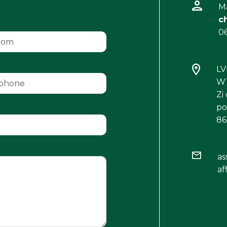
M
c
06
L
WT
Zi
po
86
as
af