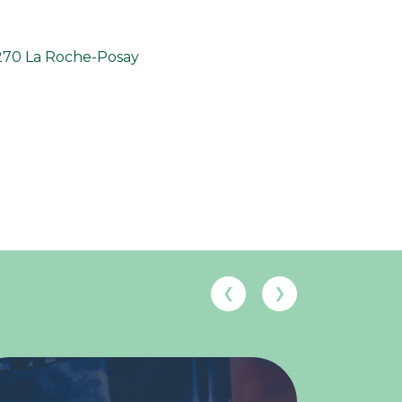
270 La Roche-Posay
❮
❯