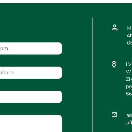
M
c
06
L
WT
Zi
po
86
Envoyer
as
af