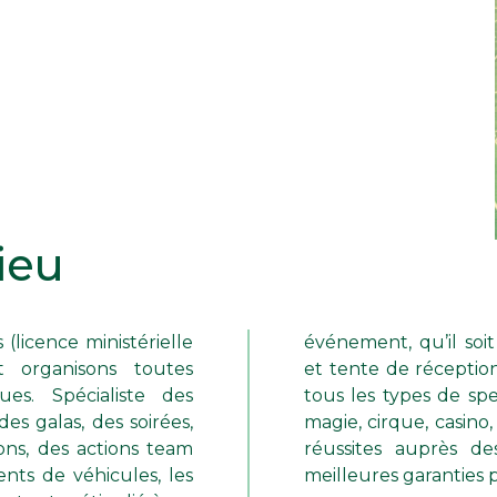
ieu
licence ministérielle
tif, sportif, chapiteau
 organisons toutes
éclairage. Nous gérons
ues. Spécialiste des
ion, vedette, cabaret,
es galas, des soirées,
otre expérience et nos
ons, des actions team
ollectivités sont les
ents de véhicules, les
meilleures garanties 