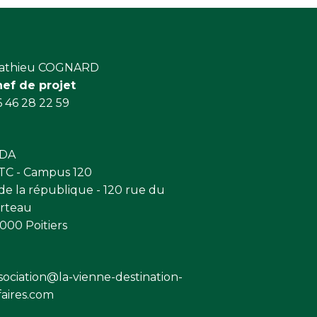
athieu COGNARD
hef de projet
 46 28 22 59
VDA
C - Campus 120
 de la république - 120 rue du
rteau
000 Poitiers
sociation@la-vienne-destination-
faires.com