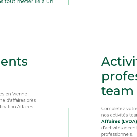
 tout métier lié à un
ents
Activi
profe
team 
es en Vienne :
me d'affaires près
ination Affaires
Complétez votre
nos activités te
Affaires (LVDA)
d'activités ince
professionnels.