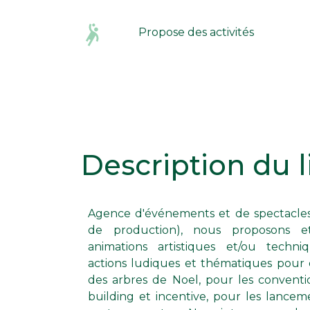
Propose des activités
Description du l
Agence d'événements et de spectacles (
événement, qu’il soit audiovisuel, récep
de production), nous proposons et
et tente de réception, sonorisation et 
animations artistiques et/ou techniq
tous les types de spectacle et d’animat
actions ludiques et thématiques pour d
magie, cirque, casino, créole, chine,… N
des arbres de Noel, pour les conventi
réussites auprès des entreprises et c
building et incentive, pour les lancem